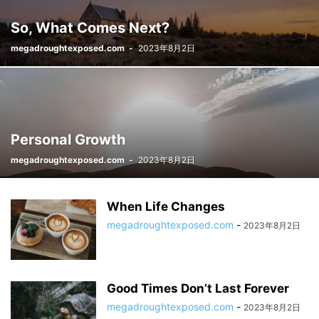
So, What Comes Next?
megadroughtexposed.com
-
2023年8月2日
Personal Growth
megadroughtexposed.com
-
2023年8月2日
When Life Changes
megadroughtexposed.com
-
2023年8月2日
Good Times Don’t Last Forever
megadroughtexposed.com
-
2023年8月2日