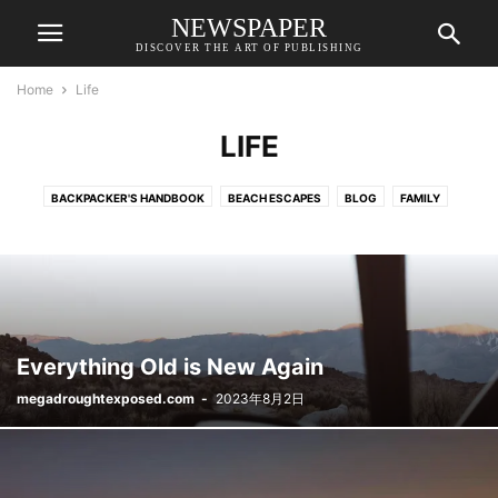
NEWSPAPER
DISCOVER THE ART OF PUBLISHING
Home
Life
LIFE
BACKPACKER'S HANDBOOK
BEACH ESCAPES
BLOG
FAMILY
INSPIRATIONAL
LIFE
OFF THE GRID
SHARING TRAVEL EXPERIENCES
TRAVEL
TRAVEL GEAR GUIDE
Everything Old is New Again
megadroughtexposed.com
-
2023年8月2日