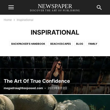
NEWSPAPER
DISCOVER THE ART OF PUBLISHING
Home
Inspirational
INSPIRATIONAL
BACKPACKER'S HANDBOOK
BEACH ESCAPES
BLOG
FAMILY
INSPIRATIONAL
LIFE
OFF THE GRID
SHARING TRAVEL EXPERIENCES
TRAVEL
TRAVEL GEAR GUIDE
The Art Of True Confidence
megadroughtexposed.com
-
2023年8月2日