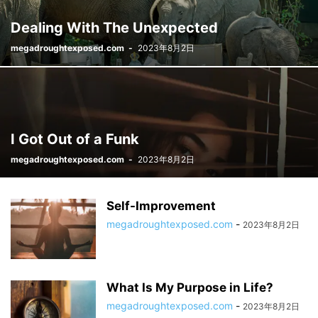
Dealing With The Unexpected
megadroughtexposed.com
-
2023年8月2日
I Got Out of a Funk
megadroughtexposed.com
-
2023年8月2日
Self-Improvement
megadroughtexposed.com
-
2023年8月2日
What Is My Purpose in Life?
megadroughtexposed.com
-
2023年8月2日